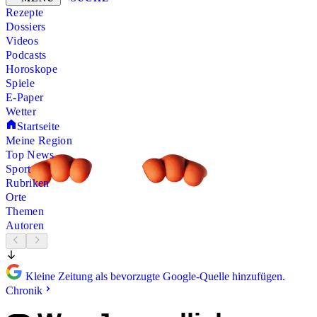
Rezepte
Dossiers
Videos
Podcasts
Horoskope
Spiele
E-Paper
Wetter
Startseite
Meine Region
Top News
Sport
Rubriken
Orte
Themen
Autoren
Kleine Zeitung als bevorzugte Google-Quelle hinzufügen.
Chronik