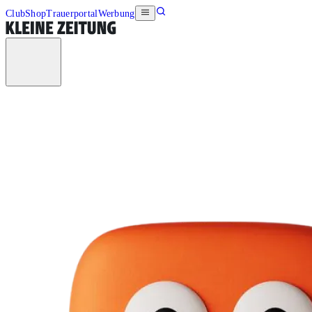
Club
Shop
Trauerportal
Werbung