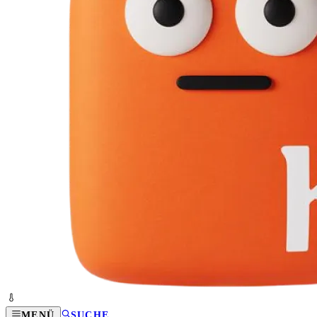
MENÜ
SUCHE