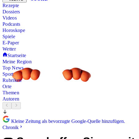
Rezepte
Dossiers
Videos
Podcasts
Horoskope
Spiele
E-Paper
Wetter
Startseite
Meine Region
Top News
Sport
Rubriken
Orte
Themen
Autoren
Kleine Zeitung als bevorzugte Google-Quelle hinzufügen.
Chronik