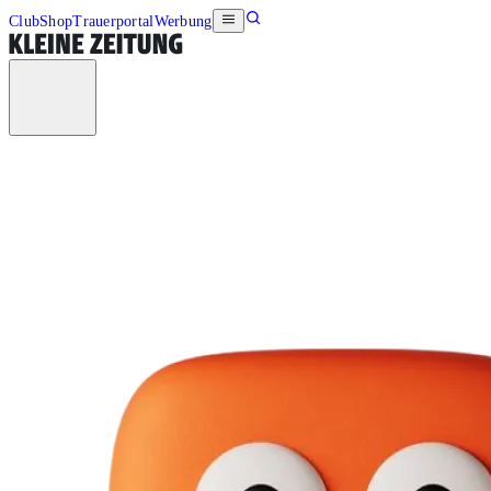
Club
Shop
Trauerportal
Werbung