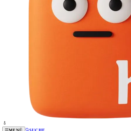
MENÜ
SUCHE