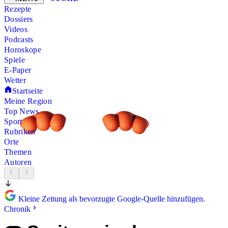
Rezepte
Dossiers
Videos
Podcasts
Horoskope
Spiele
E-Paper
Wetter
Startseite
Meine Region
Top News
Sport
Rubriken
Orte
Themen
Autoren
Kleine Zeitung als bevorzugte Google-Quelle hinzufügen.
Chronik