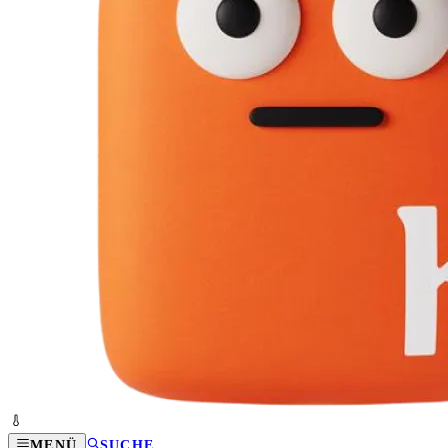
MENÜ
SUCHE