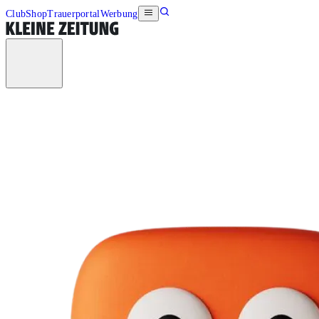
Club
Shop
Trauerportal
Werbung