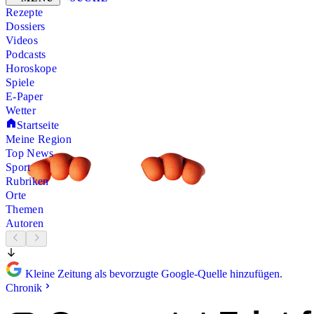
Rezepte
Dossiers
Videos
Podcasts
Horoskope
Spiele
E-Paper
Wetter
Startseite
Meine Region
Top News
Sport
Rubriken
Orte
Themen
Autoren
Kleine Zeitung als bevorzugte Google-Quelle hinzufügen.
Chronik