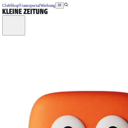
Club
Shop
Trauerportal
Werbung