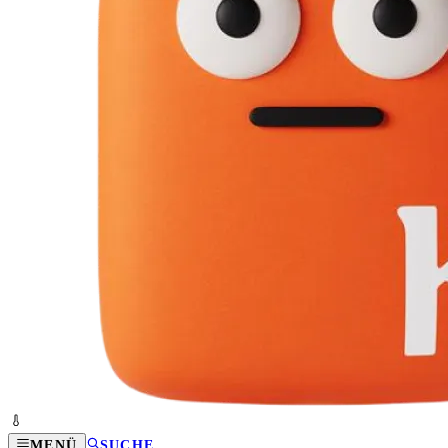
MENÜ
SUCHE