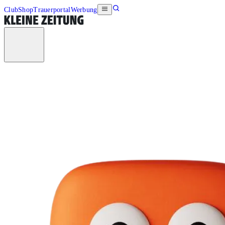
Club
Shop
Trauerportal
Werbung