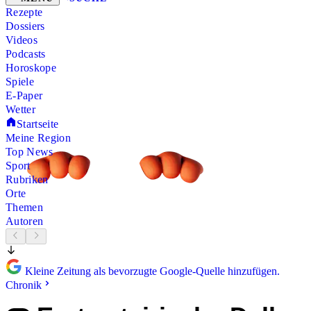
Rezepte
Dossiers
Videos
Podcasts
Horoskope
Spiele
E-Paper
Wetter
Startseite
Meine Region
Top News
Sport
Rubriken
Orte
Themen
Autoren
Kleine Zeitung als bevorzugte Google-Quelle hinzufügen.
Chronik