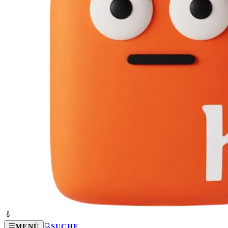
MENÜ
SUCHE