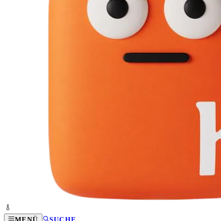
MENÜ
SUCHE