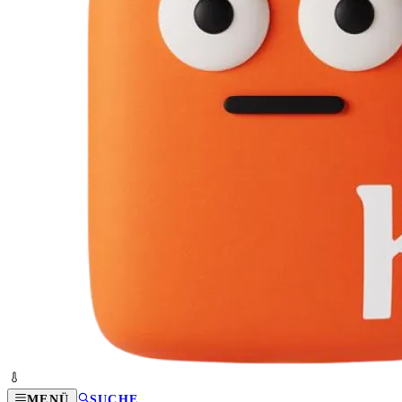
MENÜ
SUCHE