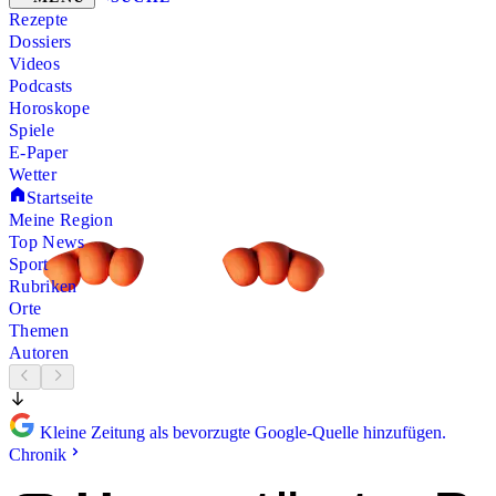
Rezepte
Dossiers
Videos
Podcasts
Horoskope
Spiele
E-Paper
Wetter
Startseite
Meine Region
Top News
Sport
Rubriken
Orte
Themen
Autoren
Kleine Zeitung als bevorzugte Google-Quelle hinzufügen.
Chronik