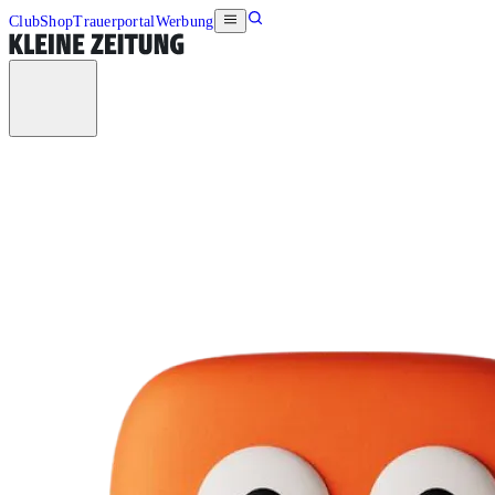
Club
Shop
Trauerportal
Werbung