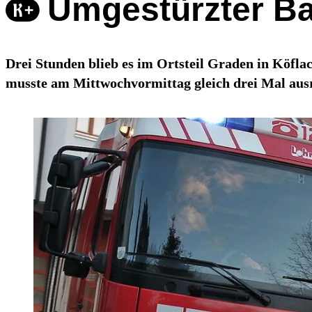
Umgestürzter Ba
Drei Stunden blieb es im Ortsteil Graden in Köfla
musste am Mittwochvormittag gleich drei Mal aus