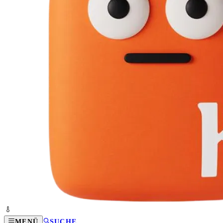
MENÜ
SUCHE