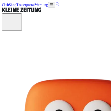
Club
Shop
Trauerportal
Werbung