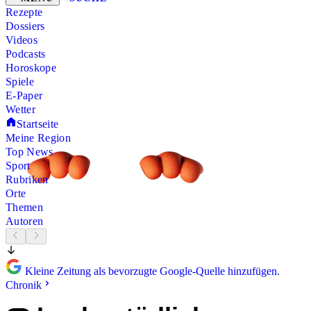
Rezepte
Dossiers
Videos
Podcasts
Horoskope
Spiele
E-Paper
Wetter
Startseite
Meine Region
Top News
Sport
Rubriken
Orte
Themen
Autoren
Kleine Zeitung als bevorzugte Google-Quelle hinzufügen.
Chronik