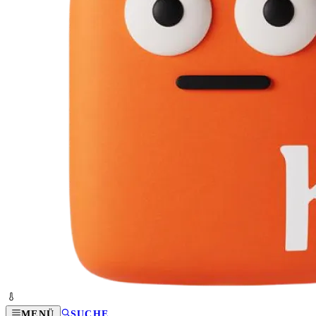
MENÜ
SUCHE