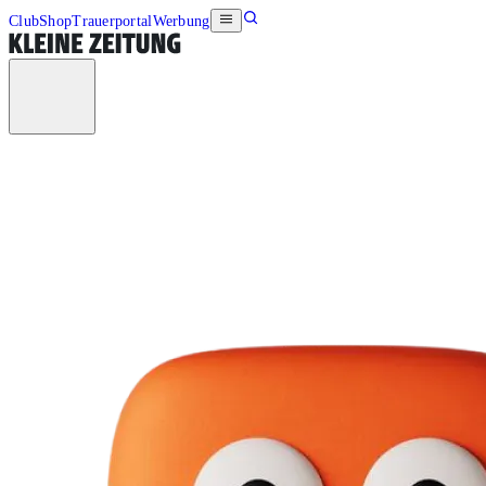
Club
Shop
Trauerportal
Werbung