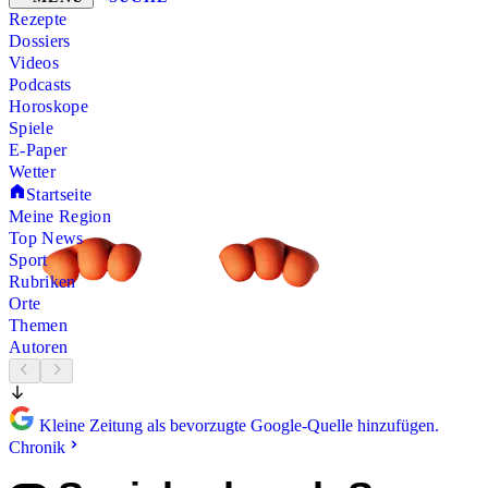
Rezepte
Dossiers
Videos
Podcasts
Horoskope
Spiele
E-Paper
Wetter
Startseite
Meine Region
Top News
Sport
Rubriken
Orte
Themen
Autoren
Kleine Zeitung als bevorzugte Google-Quelle hinzufügen.
Chronik