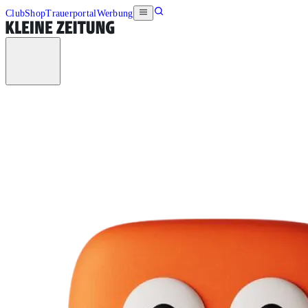
Club
Shop
Trauerportal
Werbung