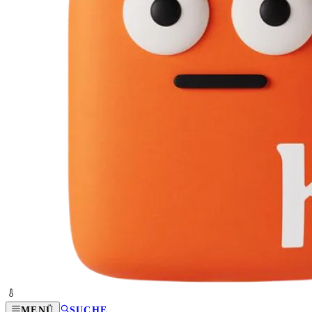
MENÜ
SUCHE