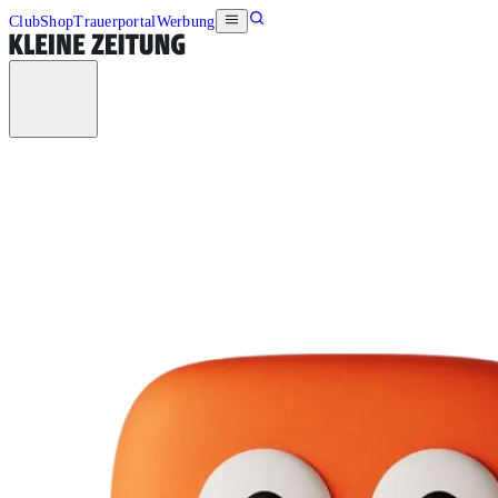
Club
Shop
Trauerportal
Werbung