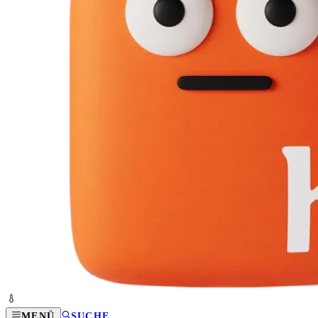
MENÜ
SUCHE