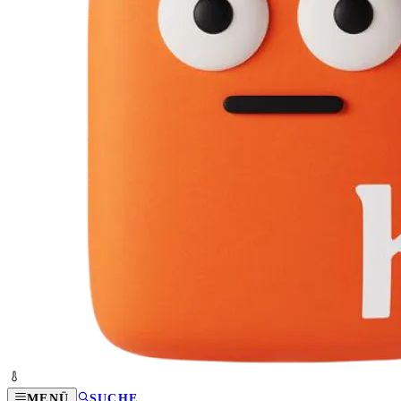
MENÜ
SUCHE