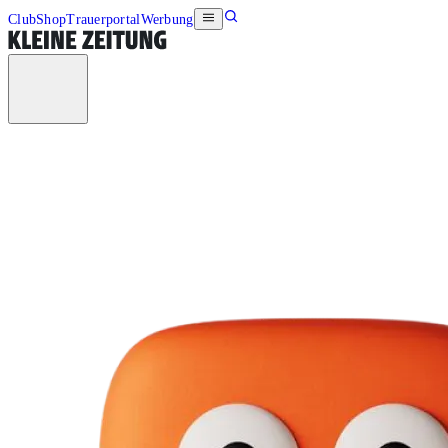
Club
Shop
Trauerportal
Werbung