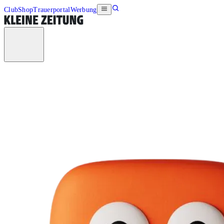
Club
Shop
Trauerportal
Werbung