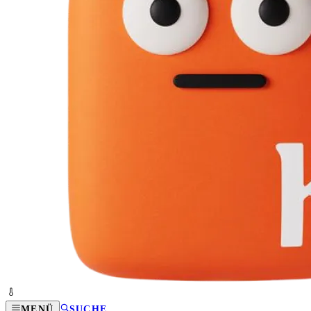
MENÜ
SUCHE