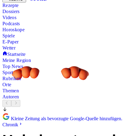
Rezepte
Dossiers
Videos
Podcasts
Horoskope
Spiele
E-Paper
Wetter
Startseite
Meine Region
Top News
Sport
Rubriken
Orte
Themen
Autoren
Kleine Zeitung als bevorzugte Google-Quelle hinzufügen.
Chronik