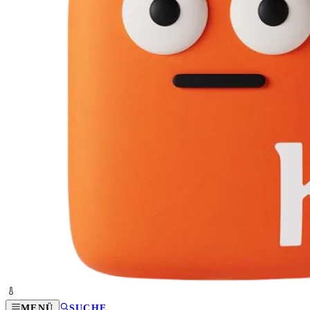
MENÜ
SUCHE