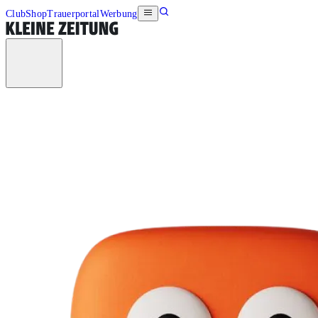
Club
Shop
Trauerportal
Werbung