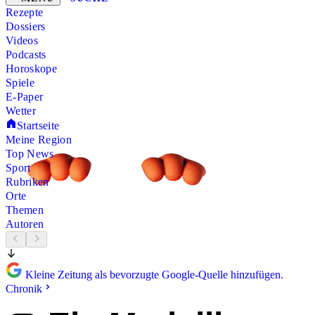
Rezepte
Dossiers
Videos
Podcasts
Horoskope
Spiele
E-Paper
Wetter
Startseite
Meine Region
Top News
Sport
Rubriken
Orte
Themen
Autoren
Kleine Zeitung als bevorzugte Google-Quelle hinzufügen.
Chronik