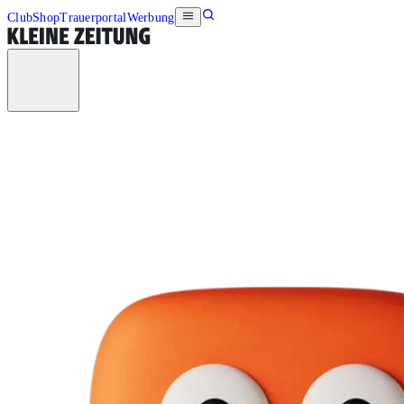
Club
Shop
Trauerportal
Werbung