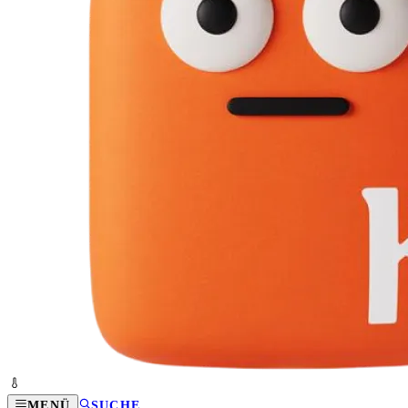
MENÜ
SUCHE