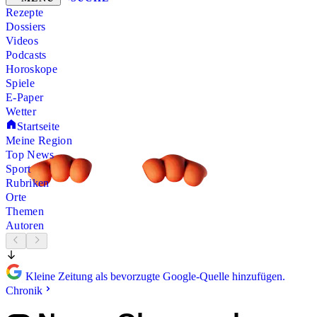
Rezepte
Dossiers
Videos
Podcasts
Horoskope
Spiele
E-Paper
Wetter
Startseite
Meine Region
Top News
Sport
Rubriken
Orte
Themen
Autoren
Kleine Zeitung als bevorzugte Google-Quelle hinzufügen.
Chronik