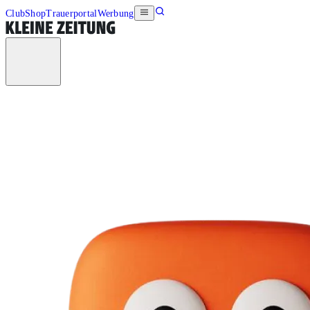
Club
Shop
Trauerportal
Werbung