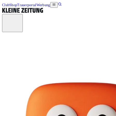
Club
Shop
Trauerportal
Werbung