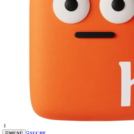
MENÜ
SUCHE