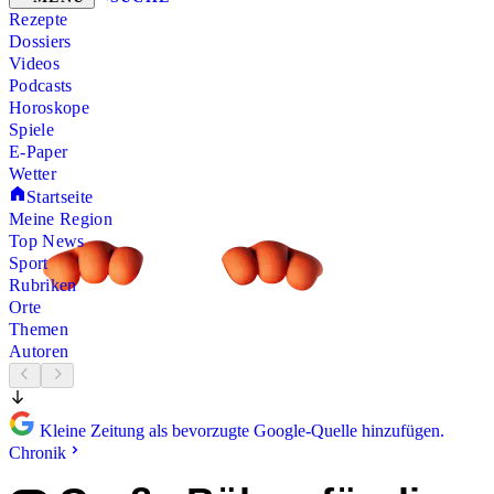
Rezepte
Dossiers
Videos
Podcasts
Horoskope
Spiele
E-Paper
Wetter
Startseite
Meine Region
Top News
Sport
Rubriken
Orte
Themen
Autoren
Kleine Zeitung als bevorzugte Google-Quelle hinzufügen.
Chronik