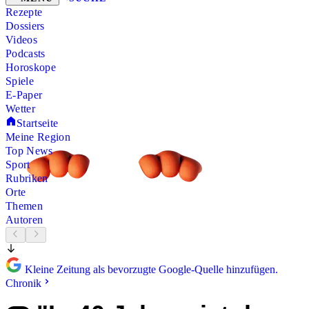
Rezepte
Dossiers
Videos
Podcasts
Horoskope
Spiele
E-Paper
Wetter
Startseite
Meine Region
Top News
Sport
Rubriken
Orte
Themen
Autoren
Kleine Zeitung als bevorzugte Google-Quelle hinzufügen.
Chronik