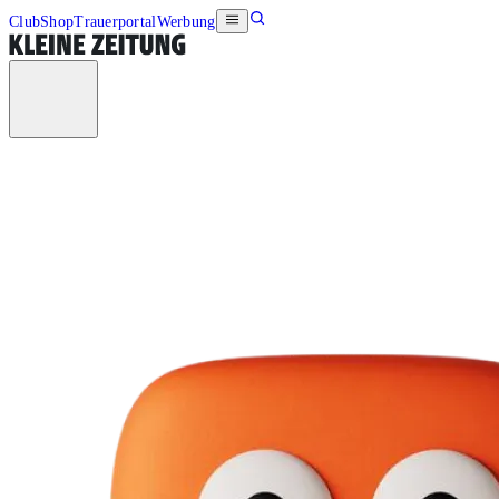
Club
Shop
Trauerportal
Werbung