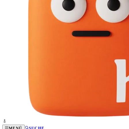
MENÜ
SUCHE