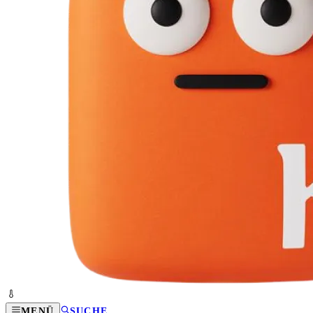
MENÜ
SUCHE