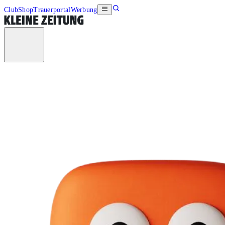
Club
Shop
Trauerportal
Werbung