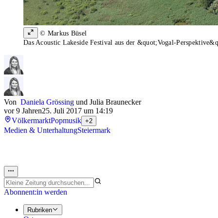
© Markus Büsel
Das Acoustic Lakeside Festival aus der &quot;Vogal-Perspektive&q
Von
Daniela Grössing
und
Julia Braunecker
vor 9 Jahren
25. Juli 2017 um 14:19
Völkermarkt
Popmusik
+2
Medien & Unterhaltung
Steiermark
Abonnent:in werden
Rubriken