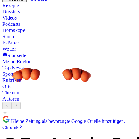
Rezepte
Dossiers
Videos
Podcasts
Horoskope
Spiele
E-Paper
Wetter
Startseite
Meine Region
Top News
Sport
Rubriken
Orte
Themen
Autoren
Kleine Zeitung als bevorzugte Google-Quelle hinzufügen.
Chronik