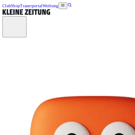
Club
Shop
Trauerportal
Werbung