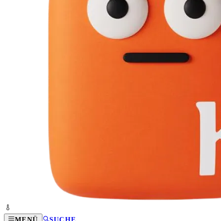
MENÜ
SUCHE