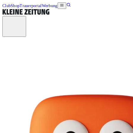
Club
Shop
Trauerportal
Werbung