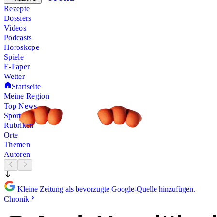
Rezepte
Dossiers
Videos
Podcasts
Horoskope
Spiele
E-Paper
Wetter
Startseite
Meine Region
Top News
Sport
Rubriken
Orte
Themen
Autoren
Kleine Zeitung als bevorzugte Google-Quelle hinzufügen.
Chronik