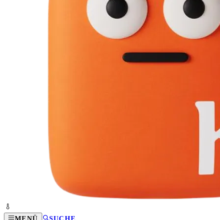
MENÜ
SUCHE