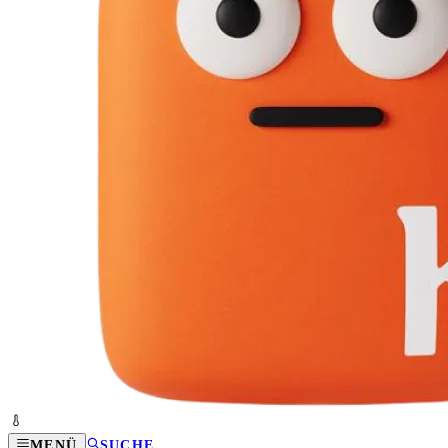
MENÜ
SUCHE