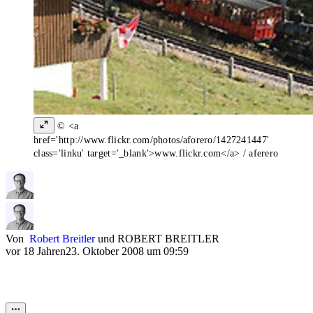
© <a
href='http://www.flickr.com/photos/aforero/1427241447'
class='linku' target='_blank'>www.flickr.com</a> / aferero
Von
Robert Breitler
und
ROBERT BREITLER
vor 18 Jahren
23. Oktober 2008 um 09:59