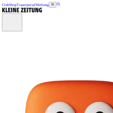
Club
Shop
Trauerportal
Werbung