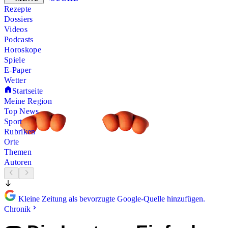
Rezepte
Dossiers
Videos
Podcasts
Horoskope
Spiele
E-Paper
Wetter
Startseite
Meine Region
Top News
Sport
Rubriken
Orte
Themen
Autoren
Kleine Zeitung als bevorzugte Google-Quelle hinzufügen.
Chronik