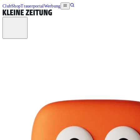
Club
Shop
Trauerportal
Werbung