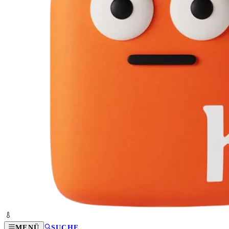
MENÜ
SUCHE