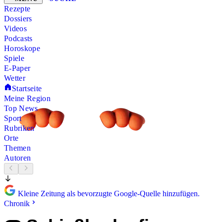
Rezepte
Dossiers
Videos
Podcasts
Horoskope
Spiele
E-Paper
Wetter
Startseite
Meine Region
Top News
Sport
Rubriken
Orte
Themen
Autoren
Kleine Zeitung als bevorzugte Google-Quelle hinzufügen.
Chronik