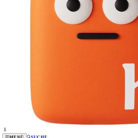
MENÜ
SUCHE