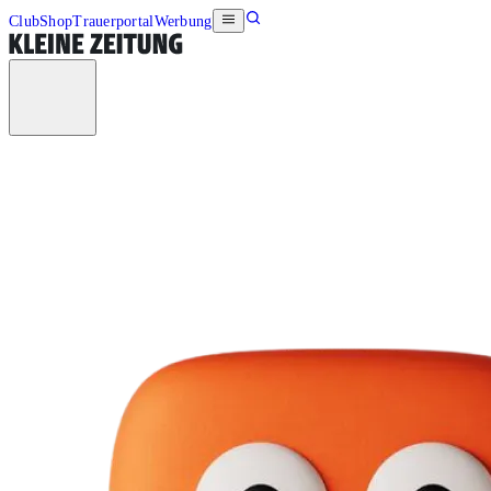
Club
Shop
Trauerportal
Werbung