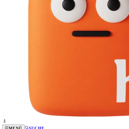
MENÜ
SUCHE