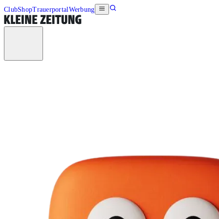
Club
Shop
Trauerportal
Werbung