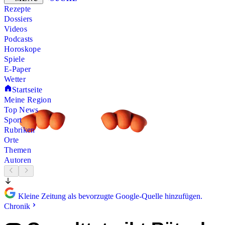
Rezepte
Dossiers
Videos
Podcasts
Horoskope
Spiele
E-Paper
Wetter
Startseite
Meine Region
Top News
Sport
Rubriken
Orte
Themen
Autoren
Kleine Zeitung als bevorzugte Google-Quelle hinzufügen.
Chronik