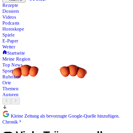
Rezepte
Dossiers
Videos
Podcasts
Horoskope
Spiele
E-Paper
Wetter
Startseite
Meine Region
Top News
Sport
Rubriken
Orte
Themen
Autoren
Kleine Zeitung als bevorzugte Google-Quelle hinzufügen.
Chronik