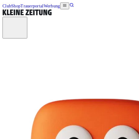
Club
Shop
Trauerportal
Werbung