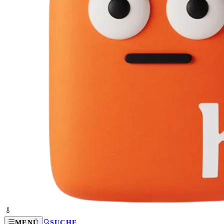
MENÜ
SUCHE