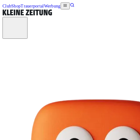
Club
Shop
Trauerportal
Werbung