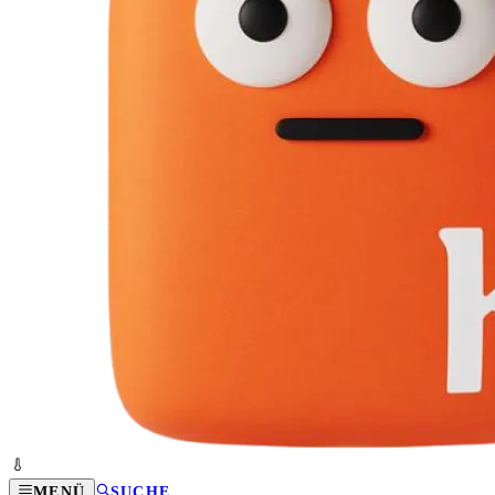
MENÜ
SUCHE