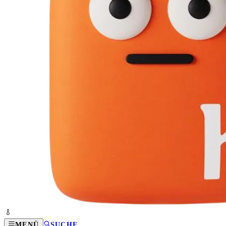
MENÜ
SUCHE