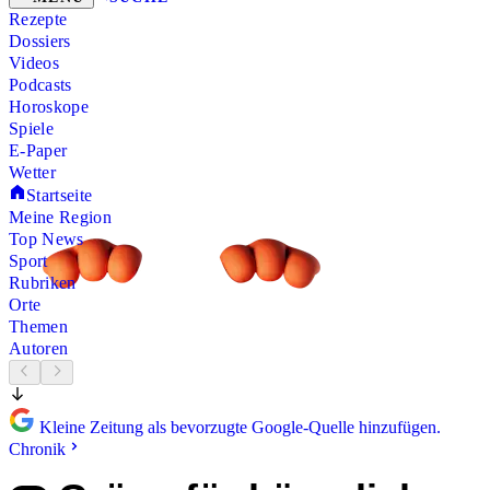
Rezepte
Dossiers
Videos
Podcasts
Horoskope
Spiele
E-Paper
Wetter
Startseite
Meine Region
Top News
Sport
Rubriken
Orte
Themen
Autoren
Kleine Zeitung als bevorzugte Google-Quelle hinzufügen.
Chronik