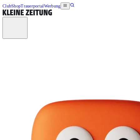
Club
Shop
Trauerportal
Werbung