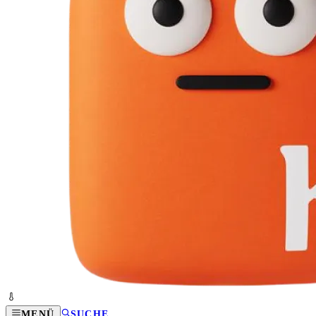
MENÜ
SUCHE