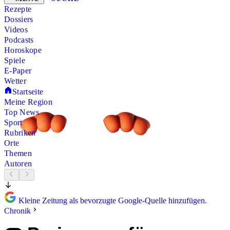
Rezepte
Dossiers
Videos
Podcasts
Horoskope
Spiele
E-Paper
Wetter
Startseite
Meine Region
Top News
Sport
Rubriken
Orte
Themen
Autoren
Kleine Zeitung als bevorzugte Google-Quelle hinzufügen.
Chronik