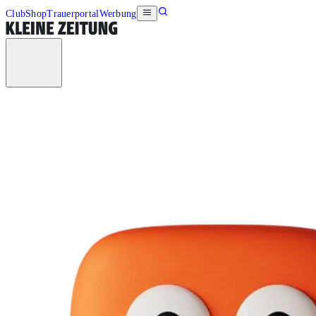
Club
Shop
Trauerportal
Werbung