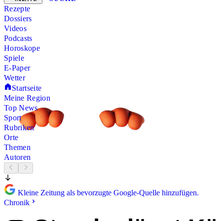
Rezepte
Dossiers
Videos
Podcasts
Horoskope
Spiele
E-Paper
Wetter
Startseite
Meine Region
Top News
Sport
Rubriken
Orte
Themen
Autoren
Kleine Zeitung als bevorzugte Google-Quelle hinzufügen.
Chronik