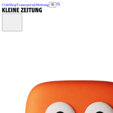
Club
Shop
Trauerportal
Werbung