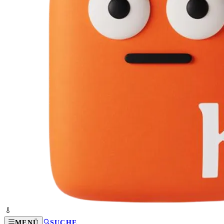
MENÜ
SUCHE