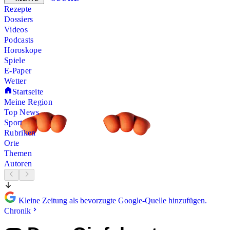
Rezepte
Dossiers
Videos
Podcasts
Horoskope
Spiele
E-Paper
Wetter
Startseite
Meine Region
Top News
Sport
Rubriken
Orte
Themen
Autoren
Kleine Zeitung als bevorzugte Google-Quelle hinzufügen.
Chronik