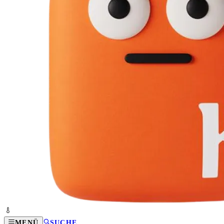
MENÜ
SUCHE