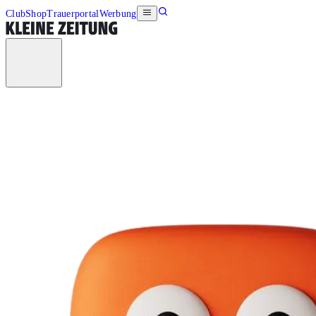
Club
Shop
Trauerportal
Werbung