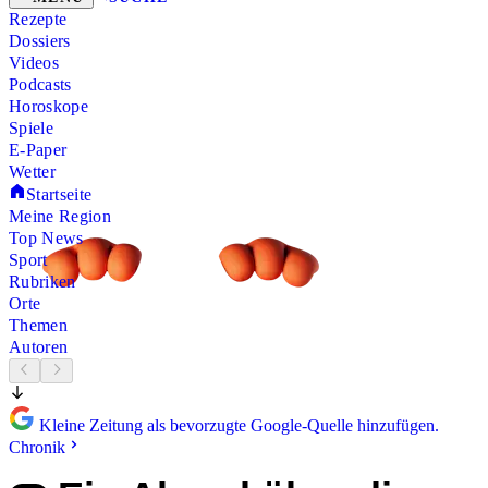
Rezepte
Dossiers
Videos
Podcasts
Horoskope
Spiele
E-Paper
Wetter
Startseite
Meine Region
Top News
Sport
Rubriken
Orte
Themen
Autoren
Kleine Zeitung als bevorzugte Google-Quelle hinzufügen.
Chronik