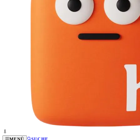
MENÜ
SUCHE