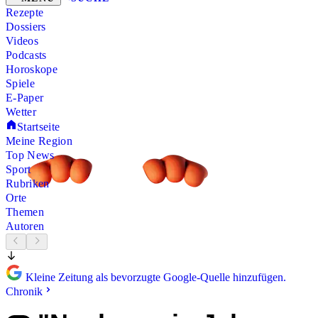
Rezepte
Dossiers
Videos
Podcasts
Horoskope
Spiele
E-Paper
Wetter
Startseite
Meine Region
Top News
Sport
Rubriken
Orte
Themen
Autoren
Kleine Zeitung als bevorzugte Google-Quelle hinzufügen.
Chronik