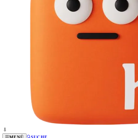
MENÜ
SUCHE