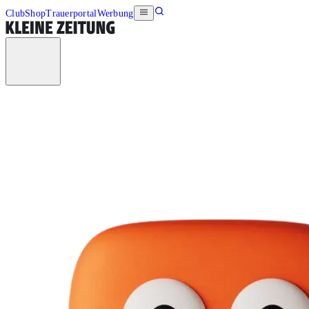
Club
Shop
Trauerportal
Werbung