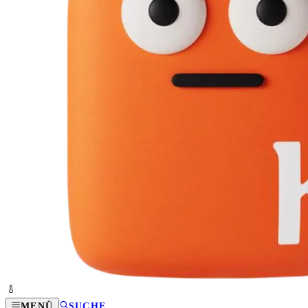
MENÜ
SUCHE