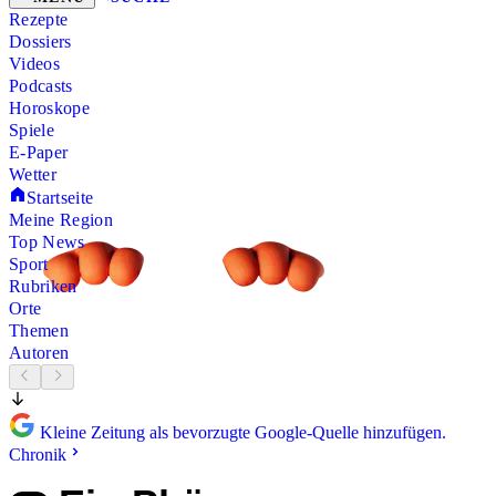
Rezepte
Dossiers
Videos
Podcasts
Horoskope
Spiele
E-Paper
Wetter
Startseite
Meine Region
Top News
Sport
Rubriken
Orte
Themen
Autoren
Kleine Zeitung als bevorzugte Google-Quelle hinzufügen.
Chronik