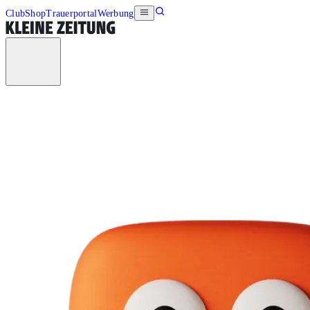
Club
Shop
Trauerportal
Werbung