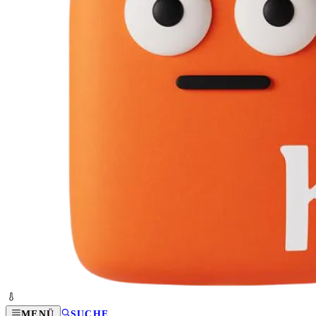
MENÜ
SUCHE