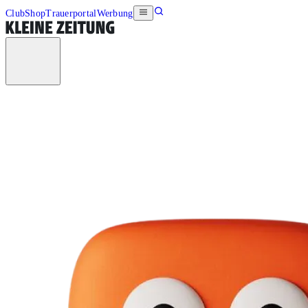
Club
Shop
Trauerportal
Werbung