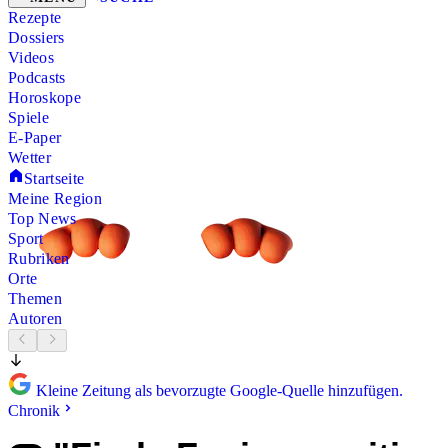
Rezepte
Dossiers
Videos
Podcasts
Horoskope
Spiele
E-Paper
Wetter
Startseite
Meine Region
Top News
Sport
Rubriken
Orte
Themen
Autoren
Kleine Zeitung als bevorzugte Google-Quelle hinzufügen.
Chronik