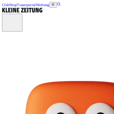
Club
Shop
Trauerportal
Werbung