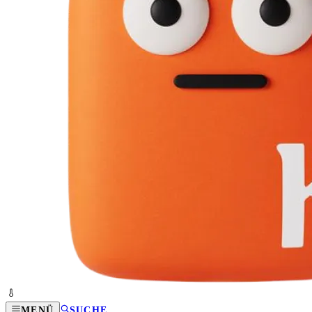
MENÜ
SUCHE