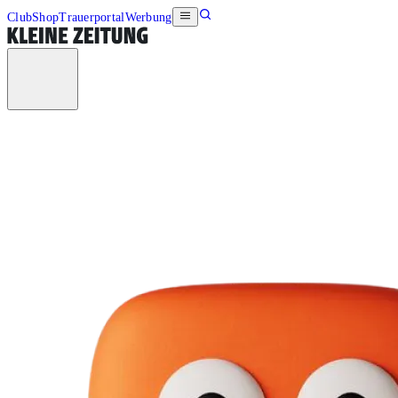
Club
Shop
Trauerportal
Werbung