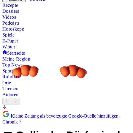
Rezepte
Dossiers
Videos
Podcasts
Horoskope
Spiele
E-Paper
Wetter
Startseite
Meine Region
Top News
Sport
Rubriken
Orte
Themen
Autoren
Kleine Zeitung als bevorzugte Google-Quelle hinzufügen.
Chronik