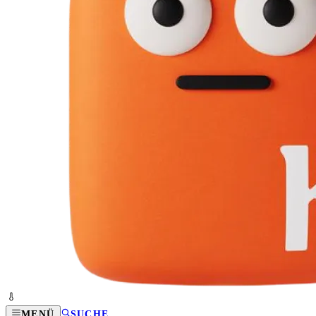
MENÜ
SUCHE