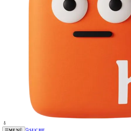
MENÜ
SUCHE