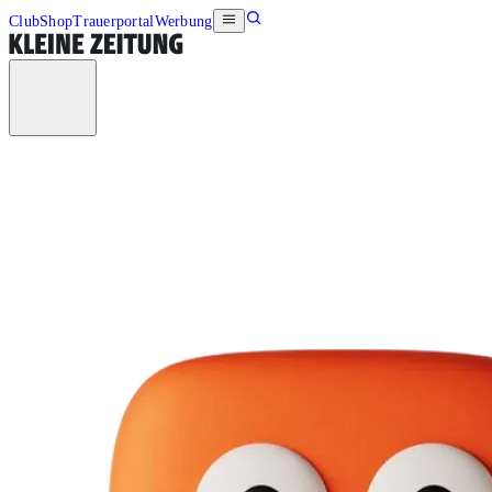
Club
Shop
Trauerportal
Werbung