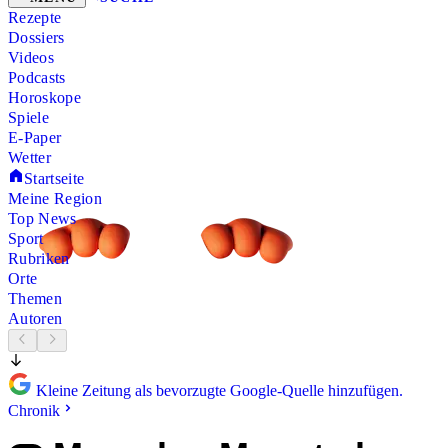
Rezepte
Dossiers
Videos
Podcasts
Horoskope
Spiele
E-Paper
Wetter
Startseite
Meine Region
Top News
Sport
Rubriken
Orte
Themen
Autoren
Kleine Zeitung als bevorzugte Google-Quelle hinzufügen.
Chronik