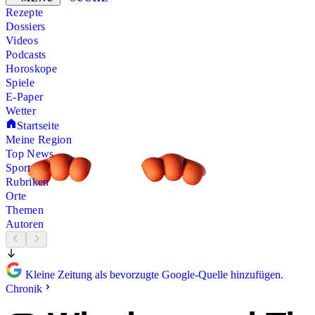
Rezepte
Dossiers
Videos
Podcasts
Horoskope
Spiele
E-Paper
Wetter
Startseite
Meine Region
Top News
Sport
Rubriken
Orte
Themen
Autoren
Kleine Zeitung als bevorzugte Google-Quelle hinzufügen.
Chronik