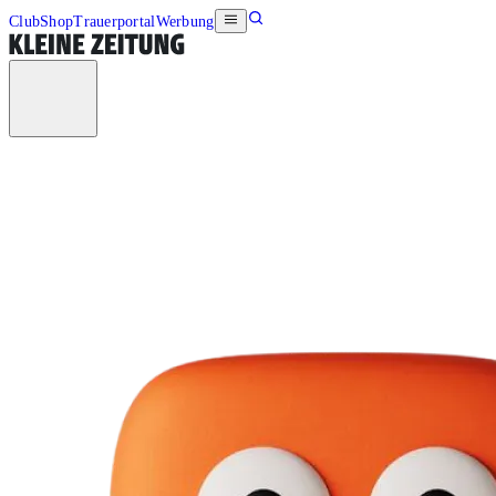
Club
Shop
Trauerportal
Werbung