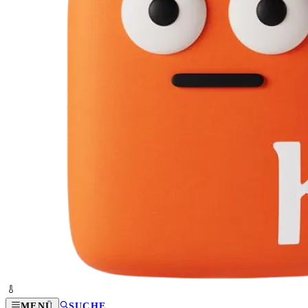
MENÜ
SUCHE