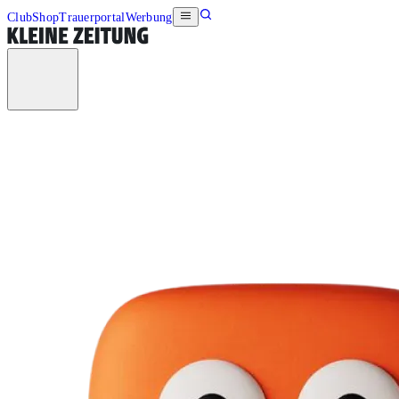
Club
Shop
Trauerportal
Werbung