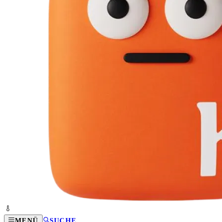
MENÜ
SUCHE