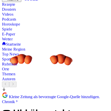
Rezepte
Dossiers
Videos
Podcasts
Horoskope
Spiele
E-Paper
Wetter
Startseite
Meine Region
Top News
Sport
Rubriken
Orte
Themen
Autoren
Kleine Zeitung als bevorzugte Google-Quelle hinzufügen.
Chronik