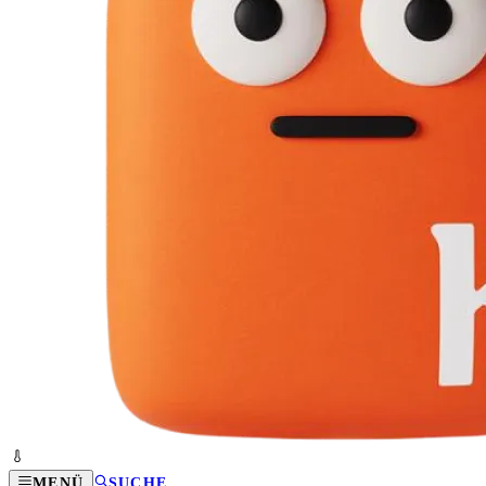
MENÜ
SUCHE