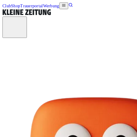
Club
Shop
Trauerportal
Werbung