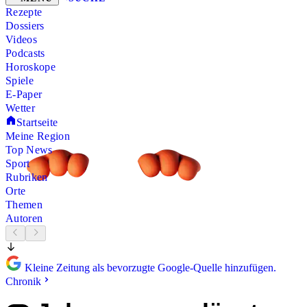
Rezepte
Dossiers
Videos
Podcasts
Horoskope
Spiele
E-Paper
Wetter
Startseite
Meine Region
Top News
Sport
Rubriken
Orte
Themen
Autoren
Kleine Zeitung als bevorzugte Google-Quelle hinzufügen.
Chronik