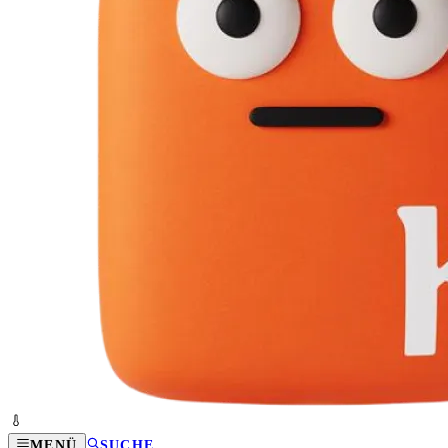
MENÜ
SUCHE