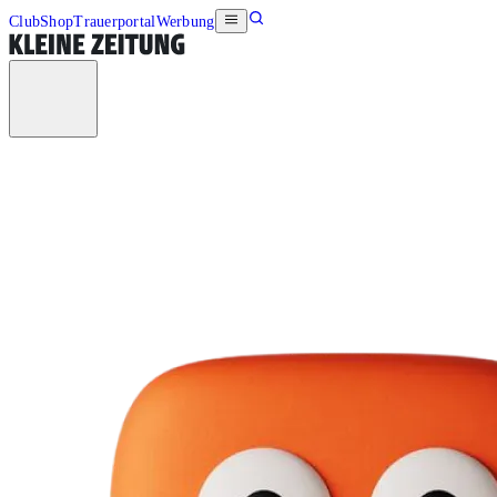
Club
Shop
Trauerportal
Werbung