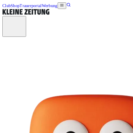
Club
Shop
Trauerportal
Werbung