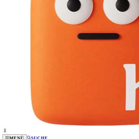
MENÜ
SUCHE