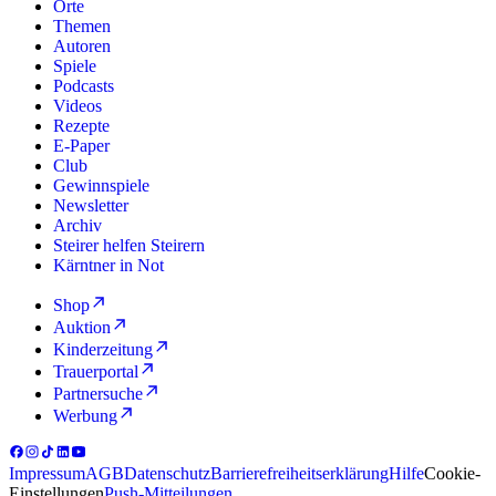
Orte
Themen
Autoren
Spiele
Podcasts
Videos
Rezepte
E-Paper
Club
Gewinnspiele
Newsletter
Archiv
Steirer helfen Steirern
Kärntner in Not
Shop
Auktion
Kinderzeitung
Trauerportal
Partnersuche
Werbung
Impressum
AGB
Datenschutz
Barrierefreiheitserklärung
Hilfe
Cookie-
Einstellungen
Push-Mitteilungen