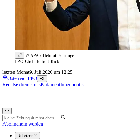
© APA / Helmut Fohringer
FPÖ-Chef Herbert Kickl
letzten Monat
9. Juli 2026 um 12:25
Österreich
FPÖ
+3
Rechtsextremismus
Parlament
Innenpolitik
Abonnent:in werden
Rubriken