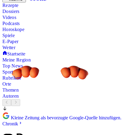
Rezepte
Dossiers
Videos
Podcasts
Horoskope
Spiele
E-Paper
Wetter
Startseite
Meine Region
Top News
Sport
Rubriken
Orte
Themen
Autoren
Kleine Zeitung als bevorzugte Google-Quelle hinzufügen.
Chronik