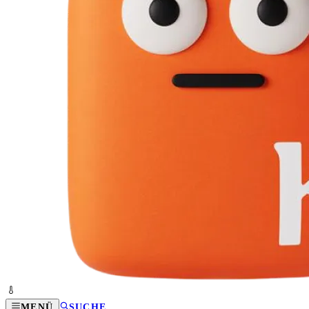
MENÜ
SUCHE