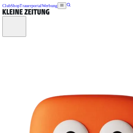
Club
Shop
Trauerportal
Werbung