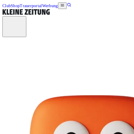
Club
Shop
Trauerportal
Werbung