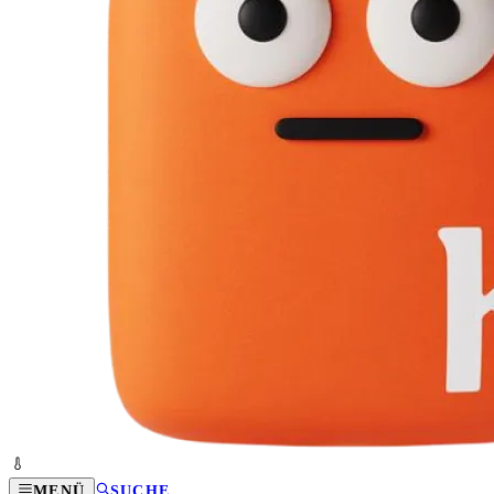
MENÜ
SUCHE