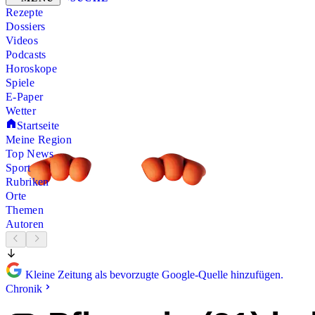
Rezepte
Dossiers
Videos
Podcasts
Horoskope
Spiele
E-Paper
Wetter
Startseite
Meine Region
Top News
Sport
Rubriken
Orte
Themen
Autoren
Kleine Zeitung als bevorzugte Google-Quelle hinzufügen.
Chronik