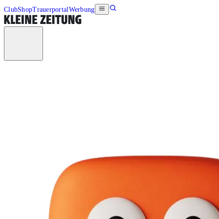
Club
Shop
Trauerportal
Werbung