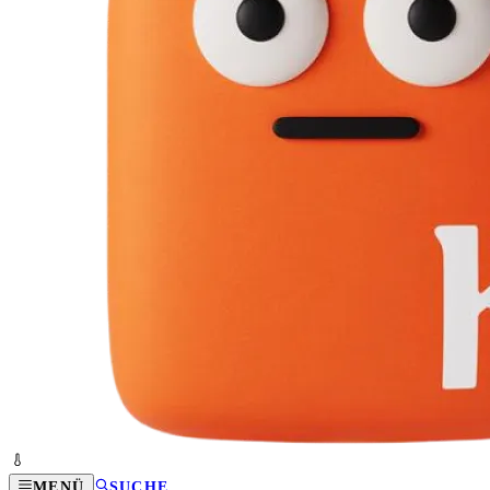
MENÜ
SUCHE