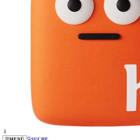
MENÜ
SUCHE