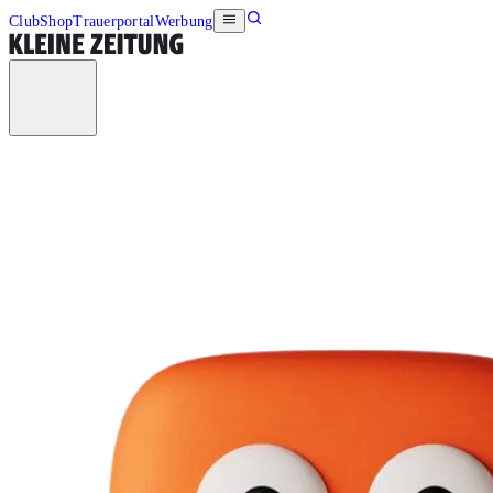
Club
Shop
Trauerportal
Werbung