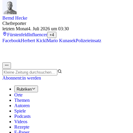
Bernd Hecke
Chefreporter
letzten Monat
4. Juli 2026 um 03:30
Fürstenfeld
Influencer
+4
Facebook
Herbert Kickl
Mario Kunasek
Polizeieinsatz
Abonnent:in werden
Rubriken
Orte
Themen
Autoren
Spiele
Podcasts
Videos
Rezepte
E-Paper