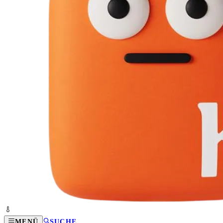
MENÜ
SUCHE