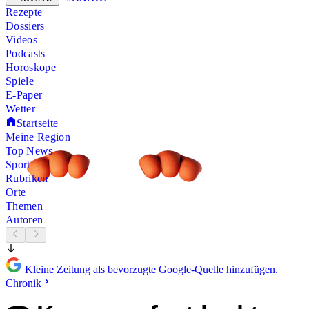
Rezepte
Dossiers
Videos
Podcasts
Horoskope
Spiele
E-Paper
Wetter
Startseite
Meine Region
Top News
Sport
Rubriken
Orte
Themen
Autoren
Kleine Zeitung als bevorzugte Google-Quelle hinzufügen.
Chronik