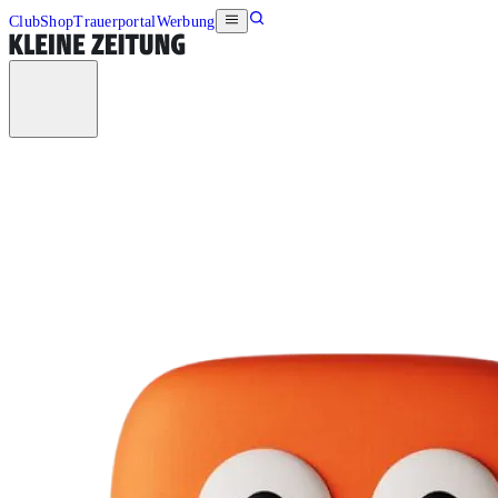
Club
Shop
Trauerportal
Werbung