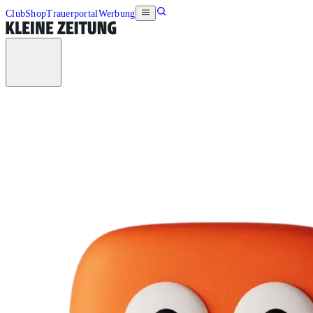
Club
Shop
Trauerportal
Werbung