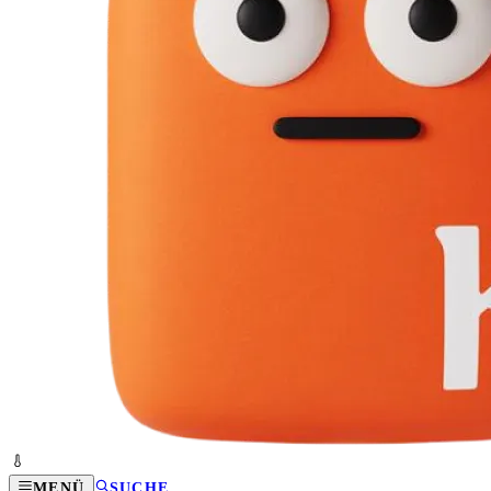
MENÜ
SUCHE