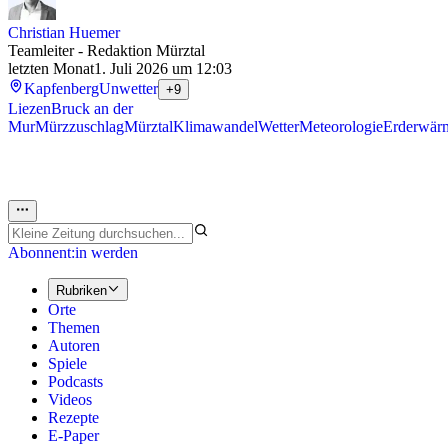
Christian Huemer
Teamleiter - Redaktion Mürztal
letzten Monat
1. Juli 2026 um 12:03
Kapfenberg
Unwetter
+9
Liezen
Bruck an der
Mur
Mürzzuschlag
Mürztal
Klimawandel
Wetter
Meteorologie
Erderwär
Abonnent:in werden
Rubriken
Orte
Themen
Autoren
Spiele
Podcasts
Videos
Rezepte
E-Paper