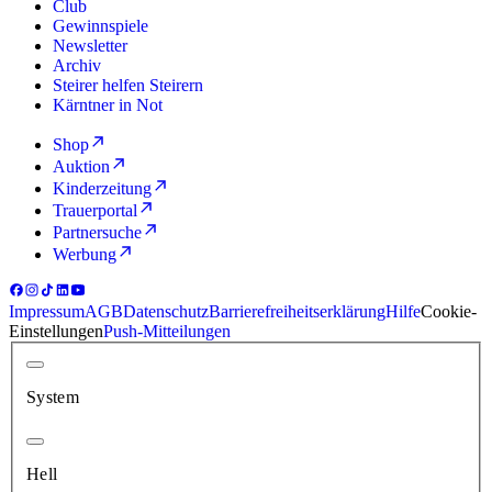
Club
Gewinnspiele
Newsletter
Archiv
Steirer helfen Steirern
Kärntner in Not
Shop
Auktion
Kinderzeitung
Trauerportal
Partnersuche
Werbung
Impressum
AGB
Datenschutz
Barrierefreiheitserklärung
Hilfe
Cookie-
Einstellungen
Push-Mitteilungen
System
Hell