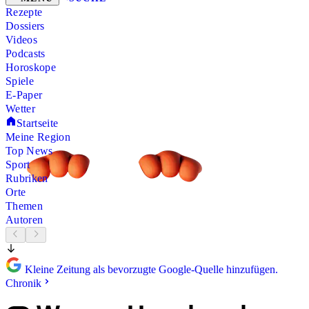
Rezepte
Dossiers
Videos
Podcasts
Horoskope
Spiele
E-Paper
Wetter
Startseite
Meine Region
Top News
Sport
Rubriken
Orte
Themen
Autoren
Kleine Zeitung als bevorzugte Google-Quelle hinzufügen.
Chronik