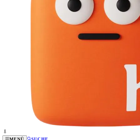
MENÜ
SUCHE