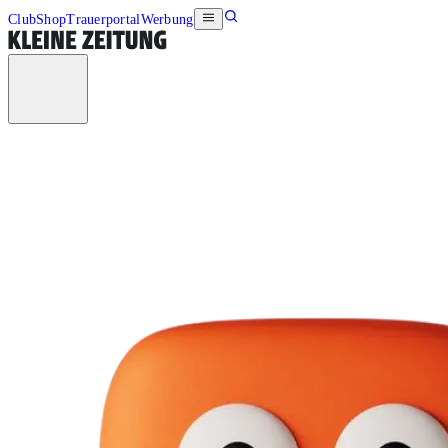
Club
Shop
Trauerportal
Werbung